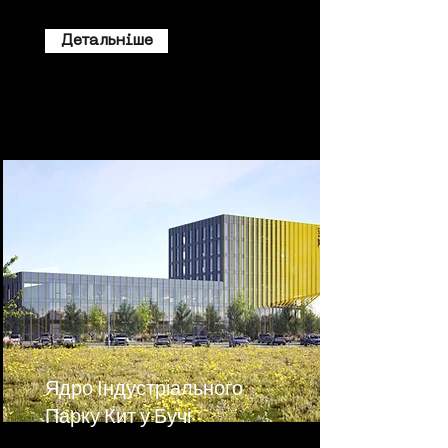
Детальніше
Ядро Індустріального
Парку Кит у Бучі