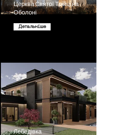
Церква Святої Трійці на
Оболоні
Детальніше
Лебедівка