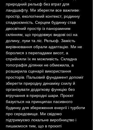
природний рельєф без втрат для 
ландшафту. Ми зберегли все важливе: 
простір, екологічний контекст, родинну 
спадкоємність. Серцем будинку став 
двосвітний простір із панорамним 
склінням, що продовжує видові осі на 
долину, луки та ліс. Рельєф. Замість 
вирівнювання обрали адаптацію. Ми не 
боролися з перепадами висот, а 
сприйняли їх як можливість. Складна 
топографія ділянки не обмежила, а 
розширила сценарії використання 
просторів. Пальовий фундамент допоміг 
зберегти природну динаміку схилу й 
організувати додаткову функцію без 
втручання в природні шари. Проєкт 
базується на принципах пасивного 
будинку для збереження енергії і турботи 
про середовище. Ми свідомо 
підтримуємо локальне виробництво і 
пишаємося тим, що в проєкті 