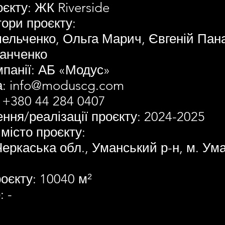
єкту: ЖК Riverside
ори проєкту:
ельченко, Ольга Марич, Євгеній Пан
анченко
панії: АБ «Модус»
а:
info@moduscg.com
 +380 44 284 0407
ення/реалізації проєкту: 2024-2025
 місто проєкту:
Черкаська обл., Уманський р-н, м. Ума
оєкту: 10040 м²
 -