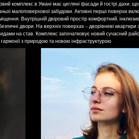
ловий комплекс в Умані має цегляні фасади й гострі дахи, щ
ньої малоповерхової забудови. Активні перші поверхи вкл
міщення. Внутрішній двіровий простір комфортний, інклюзив
безпечні двори. На верхніх поверхах – дворівневі квартири 
дами на став. Комплекс започатковує новий сучасний райо
 гармонії з природою та новою інфраструктурою.