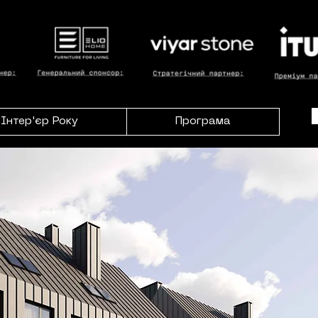
Інтер'єр Року
Програма