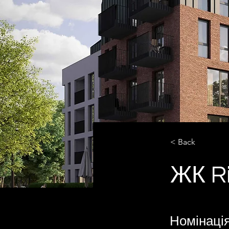
< Back
ЖК Ri
Номінація