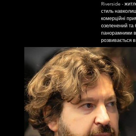
Riverside - жит
стиль навколиш
комерційні при
озеленений та 
панорамними ви
розвивається в