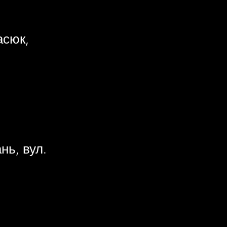
асюк,
нь, вул.