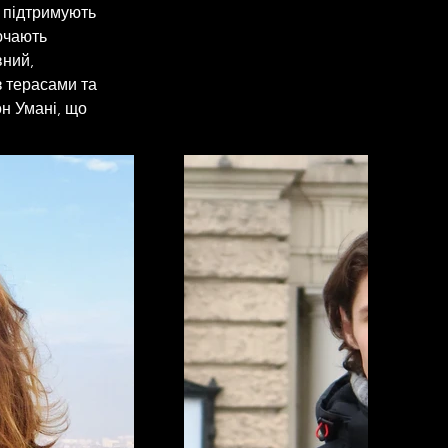
о підтримують 
ючають 
ний, 
з терасами та 
н Умані, що 