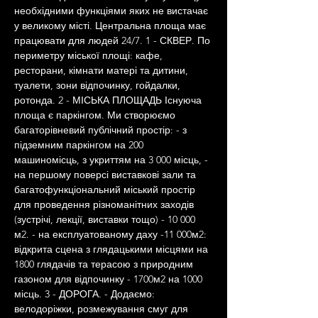
необхідними функціями яких не вистачає 
у великому місті. Центральна площа має 
працювати для людей 24/7. 1 - СКВЕР. По 
периметру міської площі: кафе, 
ресторани, кімнати матері та дитини, 
туалети, зони відпочинку, гойдалки, 
ротонда. 2 - МІСЬКА ПЛОЩАДЬ Існуюча 
площа є паркінгом. Ми створюємо 
багаторівневий публічний простір: - з 
підземним паркінгом на 200 
машиномісць, з укриттям на 3 000 місць, - 
на першому поверсі виставкові зали та 
багатофункціональний міський простір 
для проведення різноманітних заходів 
(зустрічі, лекції, виставки тощо) - 10 000 
м2. - на експлуатованому даху -11 000м2: 
відкрита сцена з глядацькими місцями на 
1800 глядачів та терасою з природним 
газоном для відпочинку - 1700м2 на 1000 
місць. 3 - ДОРОГА. - Додаємо: 
велодоріжки, розмежування смуг для 