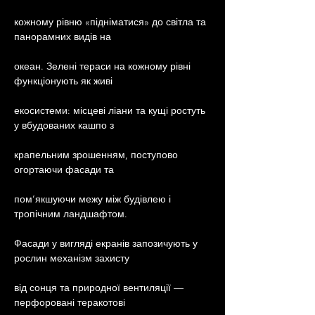
кожному рівню «підніматися» до світла та 
панорамних видів на
океан. Зелені тераси на кожному рівні 
функціонують як живі
екосистеми: місцеві ліани та кущі ростуть 
у вбудованих кашпо з
крапельним зрошенням, поступово 
огортаючи фасади та
пом’якшуючи межу між будівлею і 
тропічним ландшафтом.
Фасади у вигляді екранів запозичують у 
рослин механізм захисту
від сонця та природної вентиляції — 
перфоровані теракотові