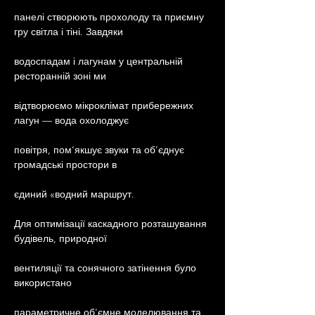
панелі створюють прохолоду та приємну 
гру світла і тіні. Завдяки
водоспадам і лагунам у центральній 
ресторанній зоні ми
відтворюємо мікроклімат прибережних 
лагун — вода охолоджує
повітря, пом’якшує звуки та об’єднує 
громадські простори в
єдиний «водний маршрут.
Для оптимізації каскадного розташування 
будівель, природної
вентиляції та сонячного затінення було 
використано
параметричне об'ємне моделювання та 