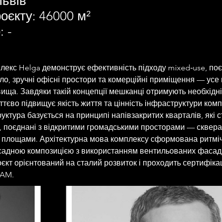
Львів
оєкту: 46000 м²
 -
екс Helga демонструє ефективність підходу mixed‑use, по
о, зручні офісні простори та комерційні приміщення — усе 
ища. Завдяки такій концепції мешканці отримують необхідні
ттєво підвищує якість життя та цінність інфраструктури комп
уктура базується на принципі напівзакритих кварталів, які 
, поєднані з відкритими громадськими просторами — сквера
 площами. Архітектурна мова комплексу сформована ритмі
адною композицією з використанням вентильованих фасадів
оєкт орієнтований на сталий розвиток і проходить сертифікац
EAM.