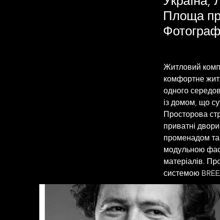
Україна, 
Площа пр
Фотограф:
Житловий компл
комфортне житл
одного середов
із домом, що су
Просторова стр
приватні двори
променадом та
модульною фас
матеріалів. Пр
системою BRE