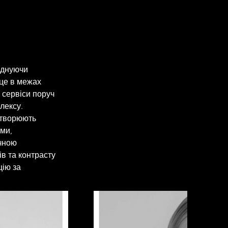
єднуючи 
це в межах 
 сервіси поруч 
лексу. 
створюють 
ми, 
чною 
 та контрасту 
ію за 