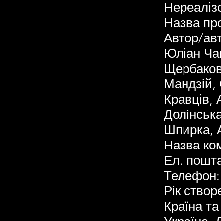
Нереалізо
Назва пр
Автор/авт
Юліан Ча
Щербакова
Мандзій,
Кравців, 
Долінська
Шпирка, 
Назва ко
Ел. пошт
Телефон:
Рік створ
Країна та