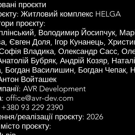
вані проєкти
оєкту: Житловий комплекс HELGA
ори проєкту:
плінський, Володимир Йосипчук, Мар
, Євген Доля, Ігор Кунанець, Христи
 Софія Владика, Олександр Сасс, Оле
Анатолій Бубряк, Андрій Козяр, Натал
, Богдан Василишин, Богдан Чепак, 
Антон Войташек
мпанії: AVR Development
а:
office@avr-dev.com
 +380 93 229 2390
ення/реалізації проєкту: 2026
 місто проєкту: