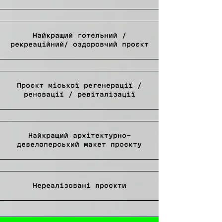
Найкращий готельний /
рекреаційний/ оздоровчий проєкт
Проєкт міської регенерації /
реновації / ревіталізації
Найкращий архітектурно-
девелоперський макет проєкту
Нереалізовані проєкти