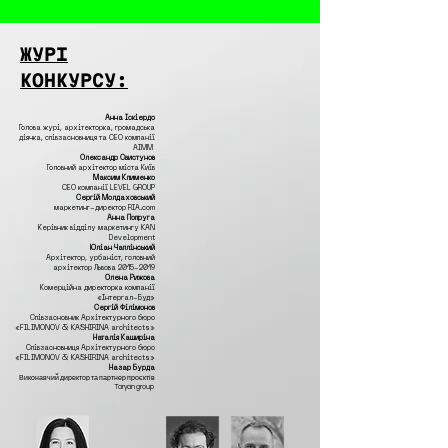
ЖУРІ
КОНКУРСУ:
Анна Іскіердо
Голова журі, архітекторка, громадська
діячка, співзасновниця та CEO компанії
AIMM
Олександр Свистунов
Головний архітектор міста Київ
Максим Клименко
СЕО компанії LEVEL GROUP
Сергій Молдаховський
маркетинг-директор RIA.com
Анна Попруга
Керівник відділу маркетингу KAN
Development
Юліан Чаплінський
Архітектор, урбаніст, головний
архітектор Львова
2015-2019
Олена Рижова
Комерційна директорка компанії
«Інтергал-Буд»
Сергій Філімонов
Співзасновник Архітектурного бюро
«FILIMONOV & KASHIRINA architects»
Наталія Каширіна
Співзасновниця Архітектурного бюро
«FILIMONOV & KASHIRINA architects»
Назар Бурда
Виконавчий директор та партнер проєктів
Taryan group