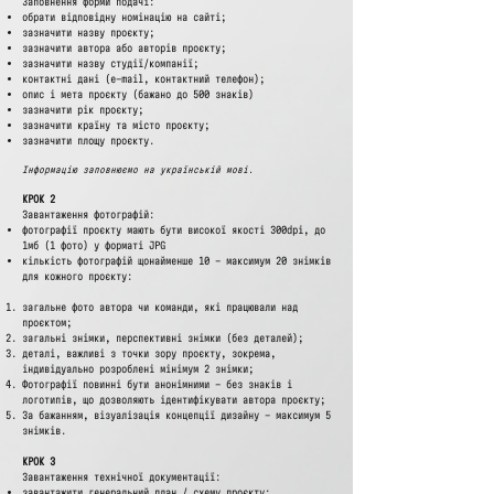
Заповнення форми подачі:
обрати відповідну номінацію на сайті;
зазначити назву проєкту;
зазначити автора або авторів проєкту;
зазначити назву студії/компанії;
контактні дані (е-mail, контактний телефон);
опис і мета проєкту (бажано до 500 знаків)
зазначити рік проєкту;
зазначити країну та місто проєкту;
зазначити площу проєкту.
Інформацію заповнюємо на українській мові.
КРОК 2
Завантаження фотографій:
фотографії проєкту мають бути високої якості 300dpi, до
1мб (1 фото) у форматі JPG
кількість фотографій щонайменше 10 - максимум 20 знімків
для кожного проєкту:
загальне фото автора чи команди, які працювали над
проєктом;
загальні знімки, перспективні знімки (без деталей);
деталі, важливі з точки зору проєкту, зокрема,
індивідуально розроблені мінімум 2 знімки;
Фотографії повинні бути анонімними - без знаків і
логотипів, що дозволяють ідентифікувати автора проєкту;
За бажанням, візуалізація концепції дизайну – максимум 5
знімків.
КРОК 3
Завантаження технічної документації:
завантажити генеральний план / схему проєкту;