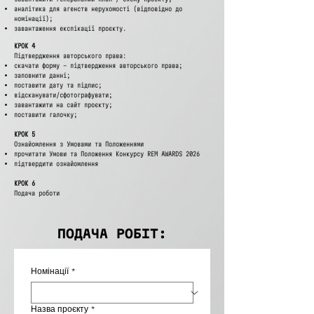
аналітика для агенств нерухомості (відповідно до
номінації);
завантаження експікації проєкту.
КРОК 4
Підтвердження авторського права:
скачати форму – підтвердження авторського права;
заповнити данні;
поставити дату та підпис;
відсканувати/сфотографувати;
завантажити на сайт проєкту;
поставити галочку;
КРОК 5
Ознайомлення з Умовами та Положеннями
прочитати Умови та Положення Конкурсу REM AWARDS 2026
підтвердити ознайомлення
КРОК 6
Подача роботи
ПОДАЧА РОБІТ:
Номінації
*
Назва проєкту
*