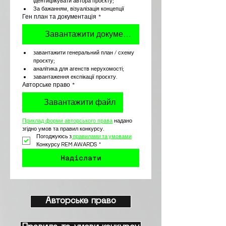
ідентифікувати автора проєкту;
За бажанням, візуалізація концепції
Ген план та документація
*
Завантажити документи
завантажити генеральний план / схему 
проєкту;
аналітика для агенств нерухомості;
завантаження експікації проєкту.
Авторське право
*
Завантажити файл
Приклад форми авторського права
 надано 
згідно умов та правил конкурсу.
Погоджуюсь з
 правилами та умовами
Конкурсу REM AWARDS
*
Надіслати
Авторське право