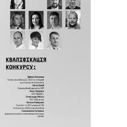
КВАЛІФІКАЦІЯ
КОНКУРСУ:
Дмитро Васильєв
Голова кваліфікації,
CEO та головний
архітектор Archimatika
Євген Бокій
Комерційний директор UDP
Анна Лаєвська
CEO SIGMA+
Олександр Рябчун
СЕО 450 group
Оксана Батищева
Founder та CEO компанії AS
Architecture&Design Building
Сапожнікова Катерина
Директор по роботі з ключовими клієнтами
DIM.RIA