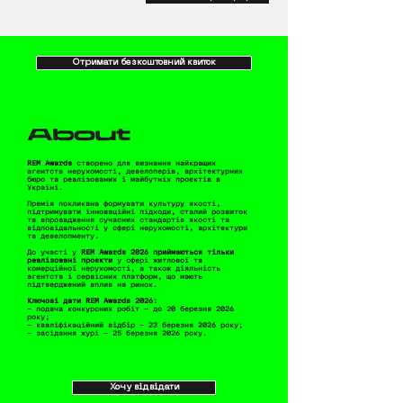
Отримати безкоштовний квиток
REM Awards
створено для визнання найкращих
агентств нерухомості, девелоперів, архітектурних
бюро та реалізованих і майбутніх проєктів в
Україні.
Премія покликана формувати культуру якості,
підтримувати інноваційні підходи, сталий розвиток
та впровадження сучасних стандартів якості та
відповідальності у сфері нерухомості, архітектури
та девелопменту.
До участі у
REM Awards 2026
приймаються тільки
реалізовані проєкти
у сфері житлової та
комерційної нерухомості, а також діяльність
агентств і сервісних платформ, що мають
підтверджений вплив на ринок.
Ключові дати REM Awards 2026:
- подача конкурсних робіт — до 20 березня 2026
року;
- кваліфікаційний відбір — 23 березня 2026 року;
- засідання журі — 25 березня 2026 року.
Хочу відвідати