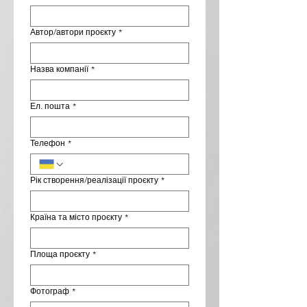
Автор/автори проєкту
*
Назва компанії
*
Ел. пошта
*
Телефон
*
Рік створення/реалізації проєкту
*
Країна та місто проєкту
*
Площа проєкту
*
Фотограф
*