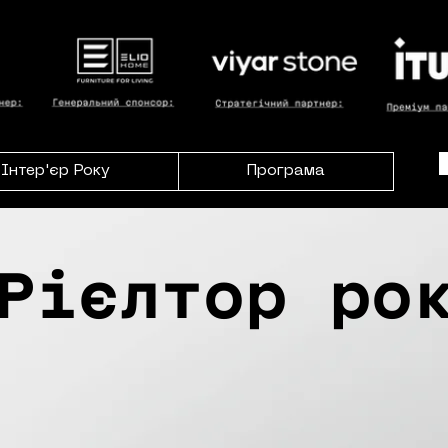
Інтер'єр Року
Програма
ієлтор ро