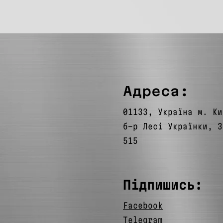
Адреса:
01133, Україна м. Ки
б-р Лесі Українки, 3
515
Підпишись:
Facebook
Telegram