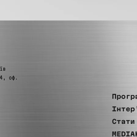
їв
4, оф.
Прогр
Інтер
Стати
MEDIA