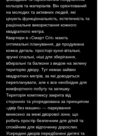
кольорів та матеріалів. Він орієнтований 
на молодих та активних людей, які 
цінують функціональність, естетичність та 
раціональне використання кожного 
квадратного метра.
Квартири в «Смарт Сіті» мають 
оптимальні планування, де продумана 
кожна деталь: просторі кухні-вітальні, 
зручні спальні, ніші для зберігання, 
вбиральні та балкони з видом на зелену 
територію двору. Тут немає зайвих 
квадратних метрів, за які доводиться 
переплачувати, але є все необхідне для 
комфортного побуту та затишку.
Територія комплексу закрита від 
сторонніх та упорядкована за принципом 
«двір без машин» — паркування 
винесено за межі дворової зони, що 
робить простір безпечним для дітей та 
спокійним для відпочинку дорослих. 
Усередині дворів передбачені дитячі та 