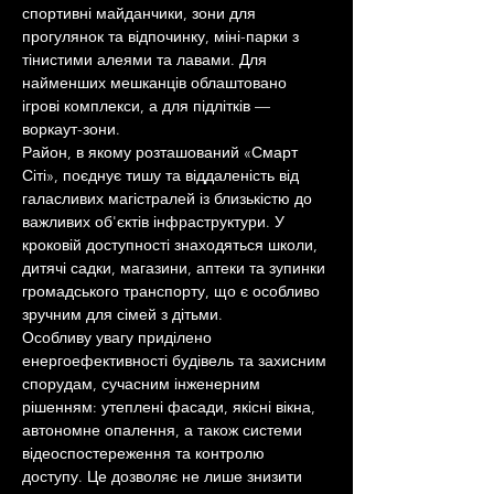
спортивні майданчики, зони для 
прогулянок та відпочинку, міні-парки з 
тінистими алеями та лавами. Для 
найменших мешканців облаштовано 
ігрові комплекси, а для підлітків — 
воркаут-зони.
Район, в якому розташований «Смарт 
Сіті», поєднує тишу та віддаленість від 
галасливих магістралей із близькістю до 
важливих об'єктів інфраструктури. У 
кроковій доступності знаходяться школи, 
дитячі садки, магазини, аптеки та зупинки 
громадського транспорту, що є особливо 
зручним для сімей з дітьми.
Особливу увагу приділено 
енергоефективності будівель та захисним 
спорудам, сучасним інженерним 
рішенням: утеплені фасади, якісні вікна, 
автономне опалення, а також системи 
відеоспостереження та контролю 
доступу. Це дозволяє не лише знизити 