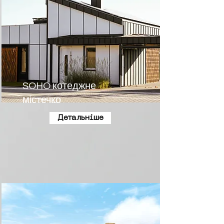
SOHO котеджне
містечко
Детальніше