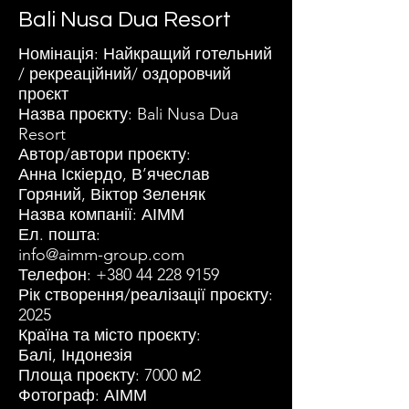
Bali Nusa Dua Resort
Номінація: Найкращий готельний
/ рекреаційний/ оздоровчий
проєкт
Назва проєкту: Bali Nusa Dua
Resort
Автор/автори проєкту:
Анна Іскіердо, В’ячеслав
Горяний, Віктор Зеленяк
Назва компанії: АІММ
Ел. пошта:
info@aimm-group.com
Телефон:
+380 44 228 9159
Рік створення/реалізації проєкту:
2025
Країна та місто проєкту:
Балі, Індонезія
Площа проєкту: 7000 м2
Фотограф: АІММ