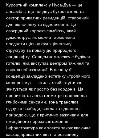
Курортний комплекс у Нуса-Дуа — це 
ансамбль, що поєднує бутик-готель та 
сектор приватних резиденцій, створений 
для відпочинку та відновлення. Це 
своєрідний «проєкт-симбіоз», який 
демонструє, як можна гармонійно 
поєднати щільну функціональну 
структуру та повагу до природного 
ландшафту. Серцем комплексу є будівля 
готелю, яка виступає центром тяжіння та 
соціальної взаємодії. В основу її 
концепції закладено естетику «тропічного 
модернізму» — стиль, який інтуїтивно 
зчитується як простір без кордонів. Ця 
проникна та легка геометрія наповнена 
глибокими сенсами: вона транслює 
відчуття свободи, світла та єднання з 
природою, що є критично важливим для 
емоційного перезавантаження. 
Інфраструктура комплексу також включає 
каскад приватних вілл та розвинену 