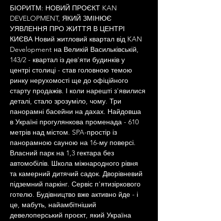
БІОРИТМ: НОВИЙ ПРОЄКТ KAN 
DEVELOPMENT, ЯКИЙ ЗМІНЮЄ 
УЯВЛЕННЯ ПРО ЖИТТЯ В ЦЕНТРІ 
КИЄВА Новий житловий квартал від KAN 
Development на Великій Васильківській, 
143/2 - квартал із дев'яти будинків у 
центрі столиці - став головною темою 
ринку нерухомості ще до офіційного 
старту продажів. І коли нарешті з'явилися 
деталі, стало зрозуміло, чому. Три 
панорамні басейни на дахах. Найдовша 
в Україні прогулянкова променада - 610 
метрів над містом. SPA-простір із 
панорамною сауною на 16-му поверсі. 
Власний парк на 1,3 гектара без 
автомобілів. Школа міжнародного рівня 
та камерний дитячий садок. Дворівневий 
підземний паркінг. Сервіс п'ятизіркового 
готелю. Будівництво вже активно йде - і 
це, мабуть, найамбітніший 
девелоперський проєкт, який Україна 