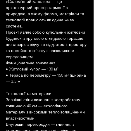
«Солом’яний капелюх» — це 
архітектурний простір гармонії з 
природою, в якому форма, матеріали та 
технології працюють як єдина жива 
система.
Проєкт являє собою купольний житловий 
будинок із круговою оглядовою терасою, 
що створює відчуття відкритості, простору 
та постійного зв’язку з навколишнім 
середовищем.
Функціональне зонування
• Житловий купол — 130 м²
• Тераса по периметру — 150 м² (ширина 
— 3,5 м)
Технології та матеріали
Зовнішні стіни виконані з костробетону 
товщиною 40 см — екологічного 
матеріалу з високими теплоізоляційними 
властивостями.
Внутрішні перегородки — глиняні, з 
інтегрованою системою підігріву, що 